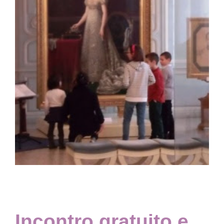
Collezione
Contatti e biglietti
Accessibilità
Dona
Cerca
English
Incontro gratuito e