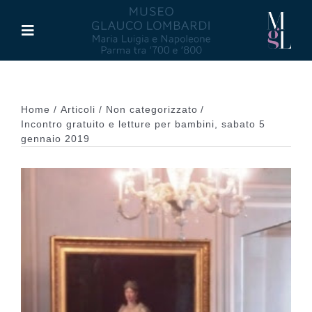
Salta
al
Toggle
contenuto
Navigation
Il Museo
Home
Articoli
Non categorizzato
Maria Luigia d’Asburgo
Incontro gratuito e letture per bambini, sabato 5
gennaio 2019
Glauco Lombardi
Palazzo di Riserva
Attività
Pubblicazioni