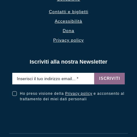
Contatti e biglietti
Accessibilità
Dona
Privacy policy
Iscriviti alla nostra Newsletter
Email
*
ISCRIVITI
Ho preso visione della
Privacy policy
e acconsento al
Ho preso visione della Privacy Policy e acconsento al trattamento dei miei dati personali
trattamento dei miei dati personali