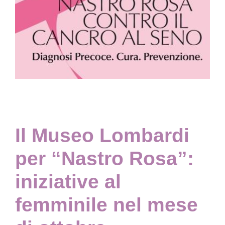
Collezione
Contatti e biglietti
Accessibilità
Dona
Il Museo Lombardi
per “Nastro Rosa”:
Cerca
iniziative al
English
femminile nel mese