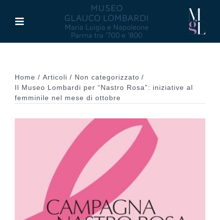
Salta
al
Toggle
contenuto
Navigation
Il Museo
Home
Articoli
Non categorizzato
Maria Luigia d’Asburgo
Il Museo Lombardi per “Nastro Rosa”: iniziative al
femminile nel mese di ottobre
Glauco Lombardi
Palazzo di Riserva
Attività
Pubblicazioni