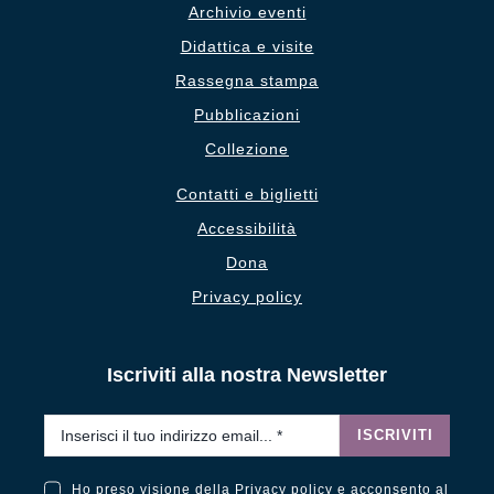
Archivio eventi
Didattica e visite
Rassegna stampa
Pubblicazioni
Collezione
Contatti e biglietti
Accessibilità
Dona
Privacy policy
Iscriviti alla nostra Newsletter
Email
*
ISCRIVITI
Ho preso visione della
Privacy policy
e acconsento al
Ho preso visione della Privacy Policy e acconsento al trattamento dei miei dati personali