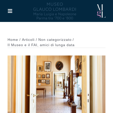
Salta
al
Toggle
contenuto
Navigation
Il Museo
Home
Articoli
Non categorizzato
Maria Luigia d’Asburgo
Il Museo e il FAI, amici di lunga data
Glauco Lombardi
Palazzo di Riserva
Attività
Pubblicazioni