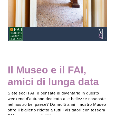
Collezione
Contatti e biglietti
Accessibilità
Dona
Il Museo e il FAI,
amici di lunga data
Cerca
Siete soci FAI, o pensate di diventarlo in questo
weekend d’autunno dedicato alle bellezze nascoste
English
nel nostro bel paese? Da molti anni il nostro Museo
offre il biglietto ridotto a tutti i visitatori con tessera