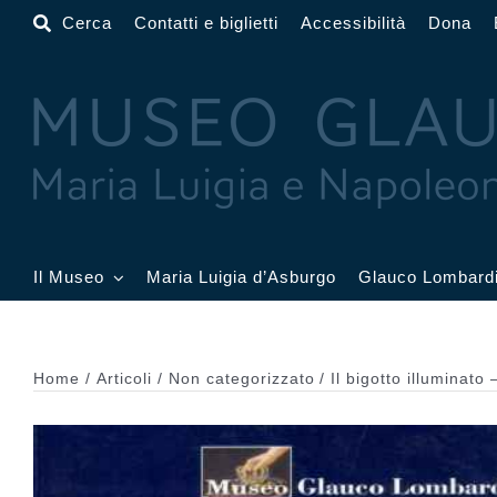
Salta
Cerca
Contatti e biglietti
Accessibilità
Dona
al
contenuto
Il Museo
Maria Luigia d’Asburgo
Glauco Lombard
Il Museo
Atrio
Salone
Home
Articoli
Non categorizzato
Il bigotto illuminat
Sala Dorata
Sala Toschi
Sala A
Sala Francesi
Sala Petitot
Sala 