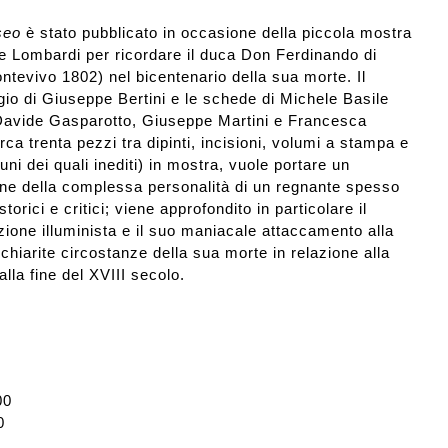
seo
è stato pubblicato in occasione della piccola mostra
 Lombardi per ricordare il duca Don Ferdinando di
evivo 1802) nel bicentenario della sua morte. Il
io di Giuseppe Bertini e le schede di Michele Basile
Davide Gasparotto, Giuseppe Martini e Francesca
irca trenta pezzi tra dipinti, incisioni, volumi a stampa e
ni dei quali inediti) in mostra, vuole portare un
one della complessa personalità di un regnante spesso
rici e critici; viene approfondito in particolare il
zione illuminista e il suo maniacale attaccamento alla
 chiarite circostanze della sua morte in relazione alla
 alla fine del XVIII secolo.
00
0