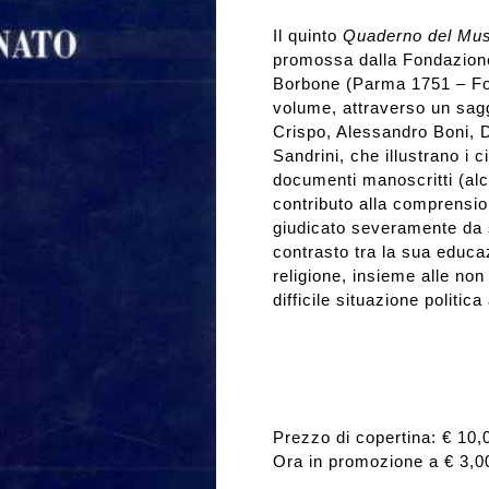
Il quinto
Quaderno
del Mu
Rassegna stampa
promossa dalla Fondazione
Borbone (Parma 1751 – Font
volume, attraverso un sagg
Prestiti a mostre esterne
Crispo, Alessandro Boni, 
Sandrini, che illustrano i c
documenti manoscritti (alcu
contributo alla comprensi
giudicato severamente da sto
contrasto tra la sua educa
religione, insieme alle non
difficile situazione politica
Prezzo di copertina: € 10,
Ora in promozione a € 3,0