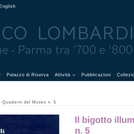
English
i
Palazzo di Riserva
Attività
Pubblicazioni
Collezi
 delle Feste
Eventi in corso
o – Quaderni del Museo n. 5
cquerelli
Archivio eventi
Il bigotto ill
Affetti
Didattica e visite
n. 5