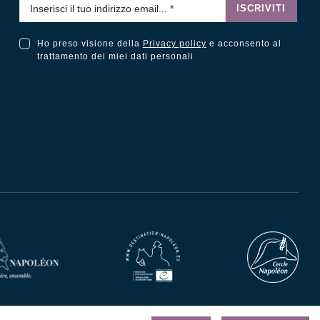
Email
*
ISCRIVITI
Ho preso visione della
Privacy policy
e acconsento al
Ho preso visione della Privacy Policy e acconsento al trattamento dei miei dati personali
trattamento dei miei dati personali