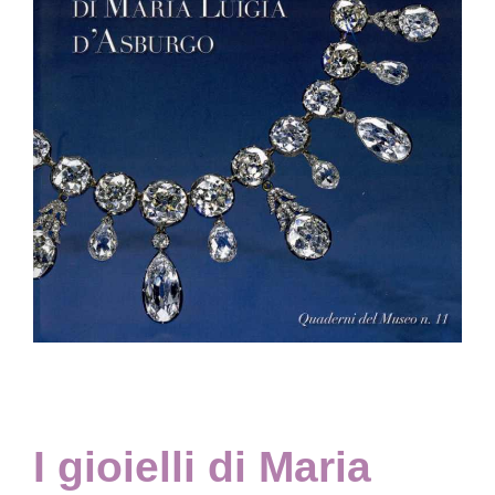
Collezione
Contatti e biglietti
Accessibilità
Dona
Cerca
English
I gioielli di Maria