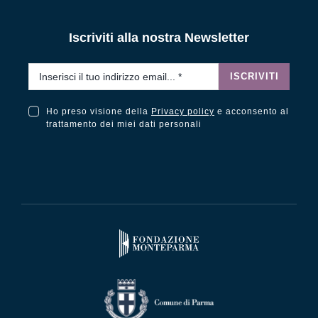
Iscriviti alla nostra Newsletter
Email
*
ISCRIVITI
Ho preso visione della
Privacy policy
e acconsento al
Ho preso visione della Privacy Policy e acconsento al trattamento dei miei dati personali
trattamento dei miei dati personali