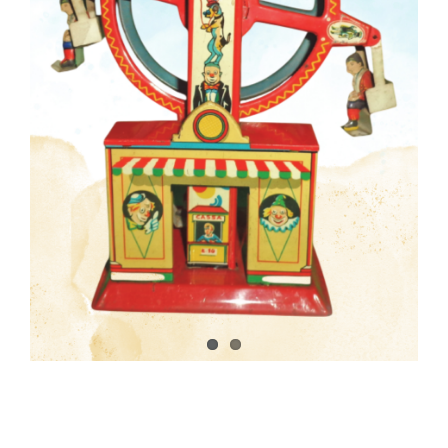
Collezione
Contatti e biglietti
Accessibilità
Dona
Cerca
English