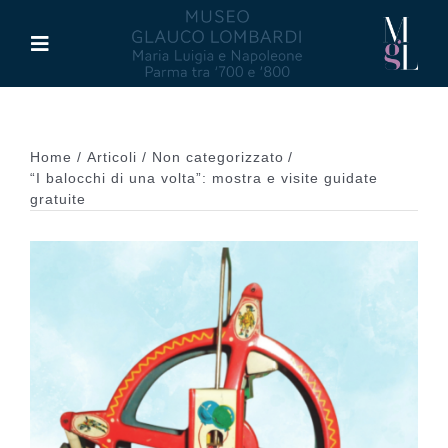
Salta
al
Toggle
contenuto
Navigation
Il Museo
Home
Articoli
Non categorizzato
Maria Luigia d’Asburgo
“I balocchi di una volta”: mostra e visite guidate
gratuite
Glauco Lombardi
Palazzo di Riserva
Attività
Pubblicazioni