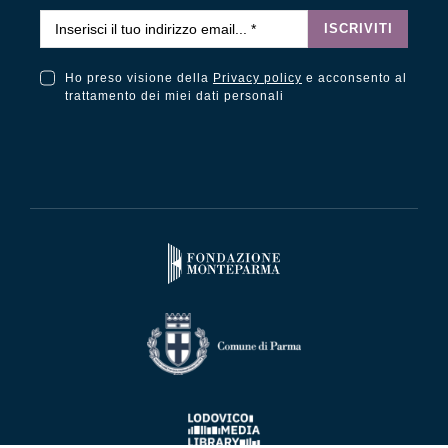
Email
*
ISCRIVITI
Ho preso visione della
Privacy policy
e acconsento al
Ho preso visione della Privacy Policy e acconsento al trattamento dei miei dati personali
trattamento dei miei dati personali