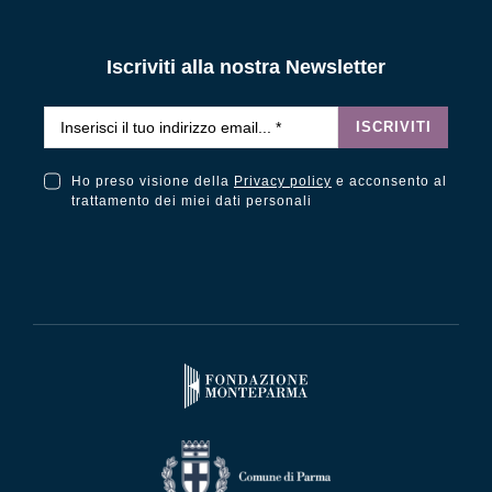
Iscriviti alla nostra Newsletter
Email
*
ISCRIVITI
Ho preso visione della
Privacy policy
e acconsento al
Ho preso visione della Privacy Policy e acconsento al trattamento dei miei dati personali
trattamento dei miei dati personali