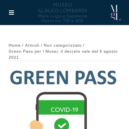
Salta
al
Toggle
contenuto
Navigation
Il Museo
Home
Articoli
Non categorizzato
Maria Luigia d’Asburgo
Green Pass per i Musei, il decreto vale dal 6 agosto
2021
Glauco Lombardi
Palazzo di Riserva
Attività
Pubblicazioni