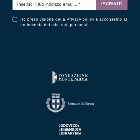
Email
*
ISCRIVITI
Ho preso visione della
Privacy policy
e acconsento al
Ho preso visione della Privacy Policy e acconsento al trattamento dei miei dati personali
trattamento dei miei dati personali