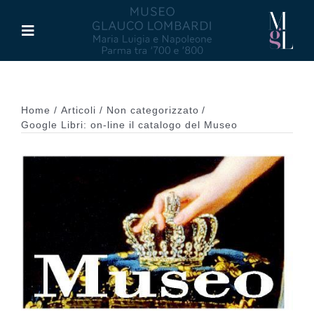
Salta
al
Toggle
contenuto
Navigation
Il Museo
Home
Articoli
Non categorizzato
Maria Luigia d’Asburgo
Google Libri: on-line il catalogo del Museo
Glauco Lombardi
Palazzo di Riserva
Attività
Pubblicazioni