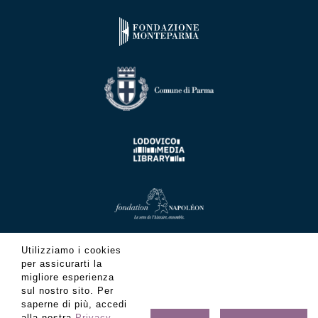
Utilizziamo i cookies
per assicurarti la
migliore esperienza
sul nostro sito. Per
saperne di più, accedi
alla nostra
Privacy