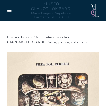
Salta
al
Toggle
contenuto
Navigation
Il Museo
Home
Articoli
Non categorizzato
Maria Luigia d’Asburgo
GIACOMO LEOPARDI. Carta, penna, calamaio
Glauco Lombardi
Palazzo di Riserva
Attività
Pubblicazioni