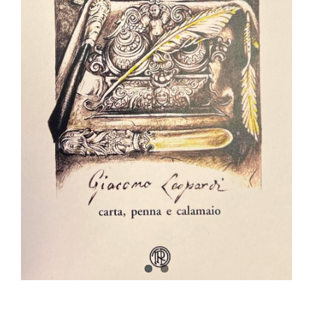
Collezione
Contatti e biglietti
Accessibilità
Dona
Cerca
English