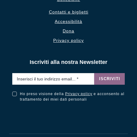
Contatti e biglietti
Accessibilità
Dona
Privacy policy
Iscriviti alla nostra Newsletter
Email
*
ISCRIVITI
Ho preso visione della
Privacy policy
e acconsento al
Ho preso visione della Privacy Policy e acconsento al trattamento dei miei dati personali
trattamento dei miei dati personali