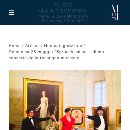
Salta
al
Toggle
contenuto
Navigation
Il Museo
Home
Articoli
Non categorizzato
Maria Luigia d’Asburgo
Domenica 28 maggio “Barocchissimo”, ultimo
concerto della rassegna musicale
Glauco Lombardi
Palazzo di Riserva
Attività
Pubblicazioni