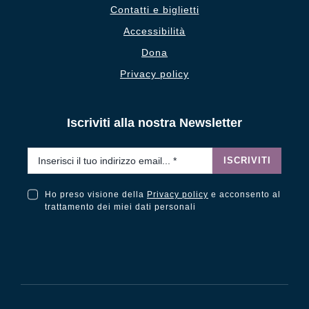
Contatti e biglietti
Accessibilità
Dona
Privacy policy
Iscriviti alla nostra Newsletter
Email
*
ISCRIVITI
Ho preso visione della
Privacy policy
e acconsento al
Ho preso visione della Privacy Policy e acconsento al trattamento dei miei dati personali
trattamento dei miei dati personali