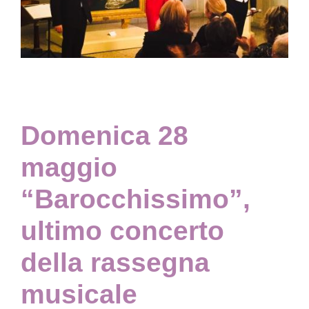
Collezione
Contatti e biglietti
Domenica 28
Accessibilità
maggio
Dona
“Barocchissimo”,
Cerca
ultimo concerto
della rassegna
English
musicale