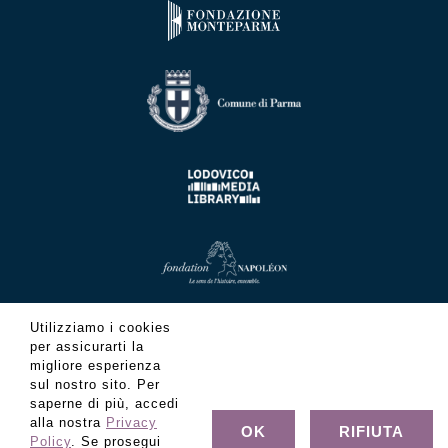
Utilizziamo i cookies
per assicurarti la
migliore esperienza
sul nostro sito. Per
saperne di più, accedi
alla nostra
Privacy
OK
RIFIUTA
Policy
. Se prosegui