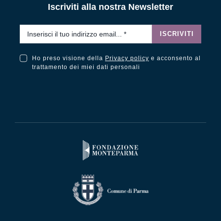
Iscriviti alla nostra Newsletter
Email
*
ISCRIVITI
Ho preso visione della
Privacy policy
e acconsento al
Ho preso visione della Privacy Policy e acconsento al trattamento dei miei dati personali
trattamento dei miei dati personali