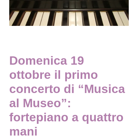
Collezione
Contatti e biglietti
Domenica 19
Accessibilità
ottobre il primo
Dona
concerto di “Musica
Cerca
al Museo”:
fortepiano a quattro
English
mani