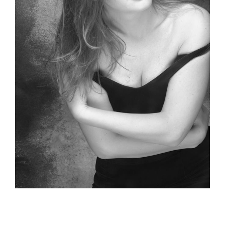
Collezione
Contatti e biglietti
Accessibilità
Dona
Cerca
English