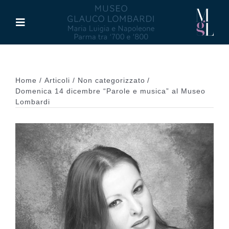
Salta
al
Toggle
contenuto
Navigation
Il Museo
Home
Articoli
Non categorizzato
Maria Luigia d’Asburgo
Domenica 14 dicembre “Parole e musica” al Museo
Lombardi
Glauco Lombardi
Palazzo di Riserva
Attività
Pubblicazioni