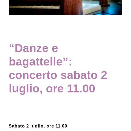
Collezione
Contatti e biglietti
“Danze e
Accessibilità
bagattelle”:
concerto sabato 2
Dona
luglio, ore 11.00
Cerca
English
Sabato 2 luglio, ore 11.00