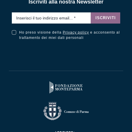
Iscriviti alla nostra Newsletter
Email
*
ISCRIVITI
Ho preso visione della
Privacy policy
e acconsento al
Ho preso visione della Privacy Policy e acconsento al trattamento dei miei dati personali
trattamento dei miei dati personali