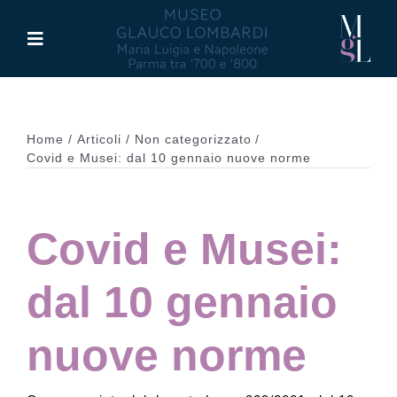
Salta
al
Toggle
contenuto
Navigation
Il Museo
Home
Articoli
Non categorizzato
Maria Luigia d’Asburgo
Covid e Musei: dal 10 gennaio nuove norme
Glauco Lombardi
Covid e Musei:
Palazzo di Riserva
dal 10 gennaio
Attività
nuove norme
Pubblicazioni