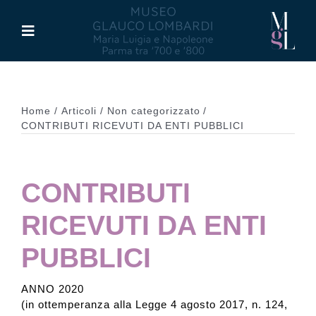
Salta
al
Toggle
contenuto
Navigation
Il Museo
Home
Articoli
Non categorizzato
Maria Luigia d’Asburgo
CONTRIBUTI RICEVUTI DA ENTI PUBBLICI
Glauco Lombardi
CONTRIBUTI
Palazzo di Riserva
RICEVUTI DA ENTI
PUBBLICI
Attività
ANNO 2020
(in ottemperanza alla Legge 4 agosto 2017, n. 124,
Pubblicazioni