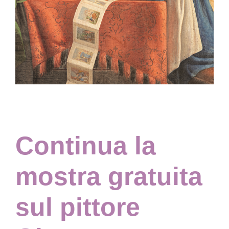
Collezione
Contatti e biglietti
Accessibilità
Dona
Continua la
Cerca
mostra gratuita
English
sul pittore