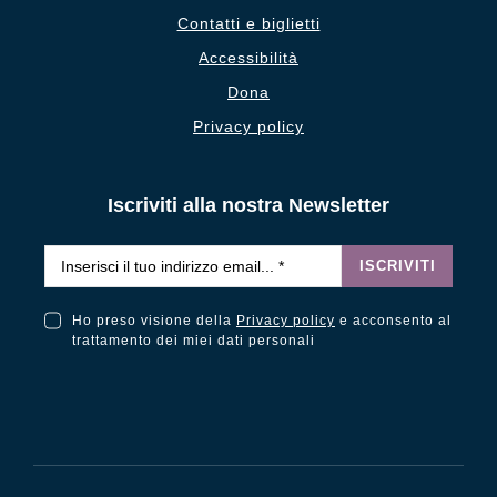
Contatti e biglietti
Accessibilità
Dona
Privacy policy
Iscriviti alla nostra Newsletter
Email
*
ISCRIVITI
Ho preso visione della
Privacy policy
e acconsento al
Ho preso visione della Privacy Policy e acconsento al trattamento dei miei dati personali
trattamento dei miei dati personali