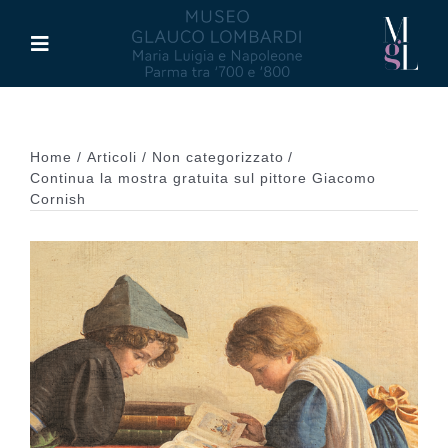
Salta
al
Toggle
contenuto
Navigation
Il Museo
Home
Articoli
Non categorizzato
Maria Luigia d’Asburgo
Continua la mostra gratuita sul pittore Giacomo
Cornish
Glauco Lombardi
Palazzo di Riserva
Attività
Pubblicazioni