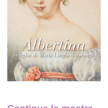
Collezione
Contatti e biglietti
Accessibilità
Dona
Cerca
English