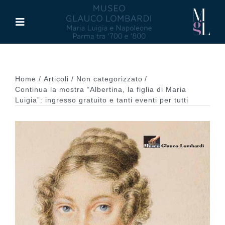
Salta
al
Toggle
contenuto
Navigation
Il Museo
Home
Articoli
Non categorizzato
Maria Luigia d’Asburgo
Continua la mostra “Albertina, la figlia di Maria
Luigia”: ingresso gratuito e tanti eventi per tutti
Glauco Lombardi
Palazzo di Riserva
Attività
Pubblicazioni