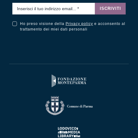
Email
*
ISCRIVITI
Ho preso visione della
Privacy policy
e acconsento al
Ho preso visione della Privacy Policy e acconsento al trattamento dei miei dati personali
trattamento dei miei dati personali