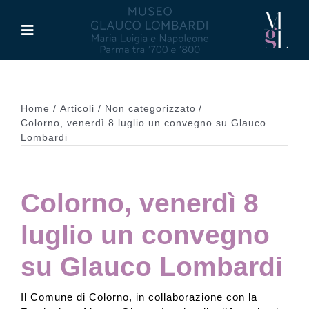
Salta
al
Toggle
contenuto
Navigation
Il Museo
Home
Articoli
Non categorizzato
Maria Luigia d’Asburgo
Colorno, venerdì 8 luglio un convegno su Glauco
Lombardi
Glauco Lombardi
Colorno, venerdì 8
Palazzo di Riserva
luglio un convegno
Attività
su Glauco Lombardi
Il Comune di Colorno, in collaborazione con la
Pubblicazioni