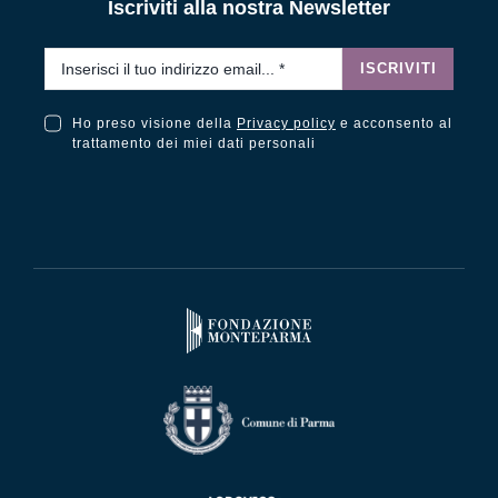
Iscriviti alla nostra Newsletter
Email
*
ISCRIVITI
Ho preso visione della
Privacy policy
e acconsento al
Ho preso visione della Privacy Policy e acconsento al trattamento dei miei dati personali
trattamento dei miei dati personali