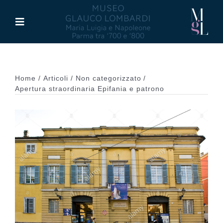
Salta
al
Toggle
contenuto
Navigation
Il Museo
Home
Articoli
Non categorizzato
Maria Luigia d’Asburgo
Apertura straordinaria Epifania e patrono
Glauco Lombardi
Palazzo di Riserva
Attività
Pubblicazioni