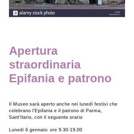
Collezione
Contatti e biglietti
Apertura
Accessibilità
straordinaria
Epifania e patrono
Dona
Cerca
Il Museo sarà aperto anche nei lunedì festivi che
celebrano l’Epifania e il patrono di Parma,
English
Sant’Ilario, con il seguente orario
Lunedì 6 gennaio: ore 9.30-19.00