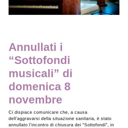
Collezione
Contatti e biglietti
Annullati i
Accessibilità
“Sottofondi
musicali” di
Dona
domenica 8
Cerca
novembre
English
Ci dispiace comunicare che, a causa
dell’aggravarsi della situazione sanitaria, è stato
annullato l’incontro di chiusura dei “Sottofondi”, in