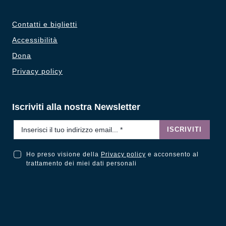
Contatti e biglietti
Accessibilità
Dona
Privacy policy
Iscriviti alla nostra Newsletter
Email
*
ISCRIVITI
Ho preso visione della
Privacy policy
e acconsento al
Ho preso visione della Privacy Policy e acconsento al trattamento dei miei dati personali
trattamento dei miei dati personali