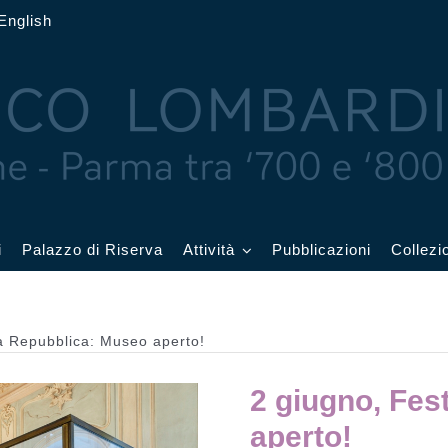
English
i
Palazzo di Riserva
Attività
Pubblicazioni
Collezi
 delle Feste
Eventi in corso
la Repubblica: Museo aperto!
cquerelli
Archivio eventi
2 giugno, Fes
Affetti
Didattica e visite
aperto!