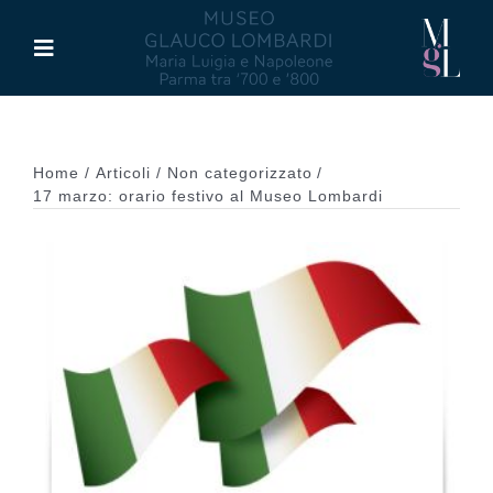
Salta
al
Toggle
contenuto
Navigation
Il Museo
Home
Articoli
Non categorizzato
Maria Luigia d’Asburgo
17 marzo: orario festivo al Museo Lombardi
Glauco Lombardi
Palazzo di Riserva
Attività
Pubblicazioni