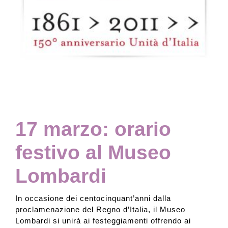
Collezione
Contatti e biglietti
Accessibilità
17 marzo: orario
Dona
festivo al Museo
Cerca
Lombardi
English
In occasione dei centocinquant’anni dalla
proclamenazione del Regno d’Italia, il Museo
Lombardi si unirà ai festeggiamenti offrendo ai