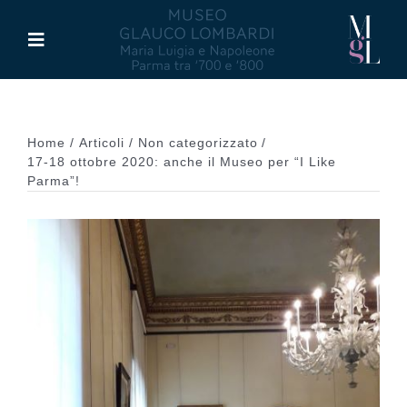
Salta
al
Toggle
contenuto
Navigation
Il Museo
Home
Articoli
Non categorizzato
Maria Luigia d’Asburgo
17-18 ottobre 2020: anche il Museo per “I Like
Parma”!
Glauco Lombardi
Palazzo di Riserva
Attività
Pubblicazioni