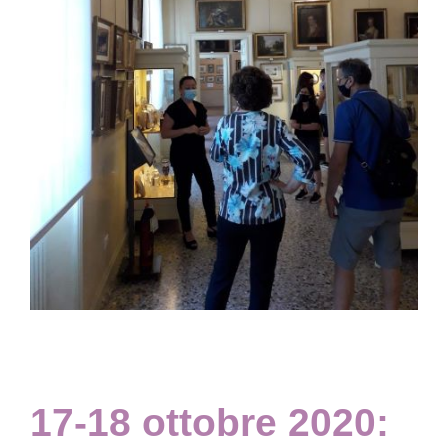
Collezione
Contatti e biglietti
Accessibilità
Dona
Cerca
English
17-18 ottobre 2020: