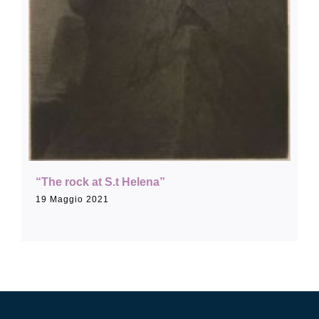
Collezione
Contatti e biglietti
Accessibilità
Dona
“The rock at S.t Helena”
19 Maggio 2021
Cerca
English