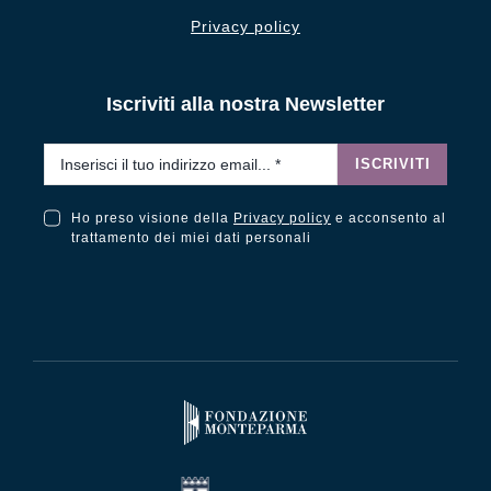
Privacy policy
Iscriviti alla nostra Newsletter
Email
*
ISCRIVITI
Ho preso visione della
Privacy policy
e acconsento al
Ho preso visione della Privacy Policy e acconsento al trattamento dei miei dati personali
trattamento dei miei dati personali