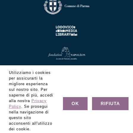
Utilizziamo i cookies
per assicurarti la
migliore esperienza
sul nostro sito. Per
saperne di più, accedi
alla nostra
Privacy
OK
RIFIUTA
Policy
. Se prosegui
nella navigazione di
questo sito
acconsenti all'utilizzo
© Copyright Fondazione Museo Glauco Lombardi - C.F.
dei cookie.
80022320347 - Tutti i diritti riservati