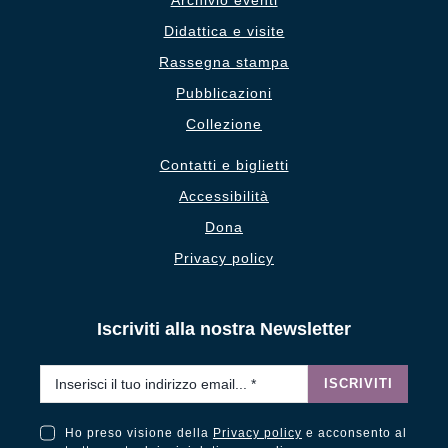
Didattica e visite
Rassegna stampa
Pubblicazioni
Collezione
Contatti e biglietti
Accessibilità
Dona
Privacy policy
Iscriviti alla nostra Newsletter
Email
*
ISCRIVITI
Ho preso visione della
Privacy policy
e acconsento al
Ho preso visione della Privacy Policy e acconsento al trattamento dei miei dati personali