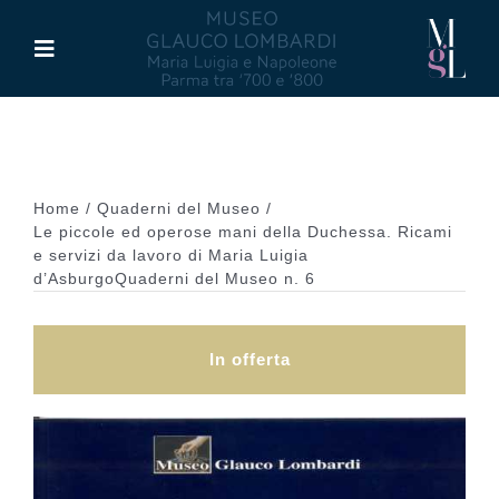
Salta
al
Toggle
contenuto
Navigation
Il Museo
Maria Luigia d’Asburgo
Home
Quaderni del Museo
Le piccole ed operose mani della Duchessa. Ricami
e servizi da lavoro di Maria Luigia
Glauco Lombardi
d’AsburgoQuaderni del Museo n. 6
Palazzo di Riserva
In offerta
Attività
Pubblicazioni