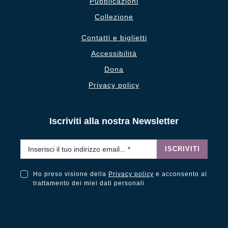
Pubblicazioni
Collezione
Contatti e biglietti
Accessibilità
Dona
Privacy policy
Iscriviti alla nostra Newsletter
Email
*
ISCRIVITI
Ho preso visione della
Privacy policy
e acconsento al
Ho preso visione della Privacy Policy e acconsento al trattamento dei miei dati personali
trattamento dei miei dati personali