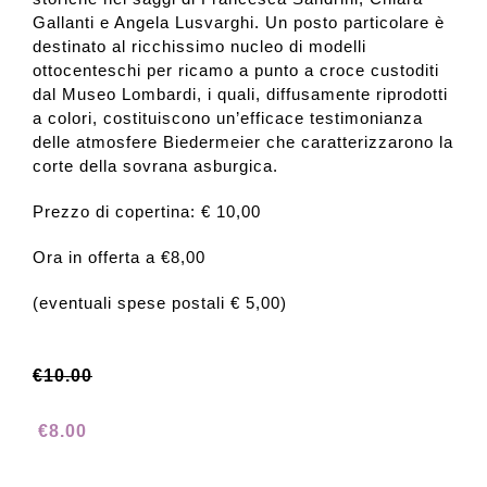
Gallanti e Angela Lusvarghi. Un posto particolare è
destinato al ricchissimo nucleo di modelli
ottocenteschi per ricamo a punto a croce custoditi
dal Museo Lombardi, i quali, diffusamente riprodotti
a colori, costituiscono un’efficace testimonianza
delle atmosfere Biedermeier che caratterizzarono la
corte della sovrana asburgica.
Prezzo di copertina: € 10,00
Ora in offerta a €8,00
(eventuali spese postali € 5,00)
Il
Il
€
10.00
prezzo
prezzo
€
8.00
originale
attuale