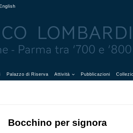
English
i
Palazzo di Riserva
Attività
Pubblicazioni
Collezi
 delle Feste
Eventi in corso
cquerelli
Archivio eventi
Bocchino per signora
Affetti
Didattica e visite