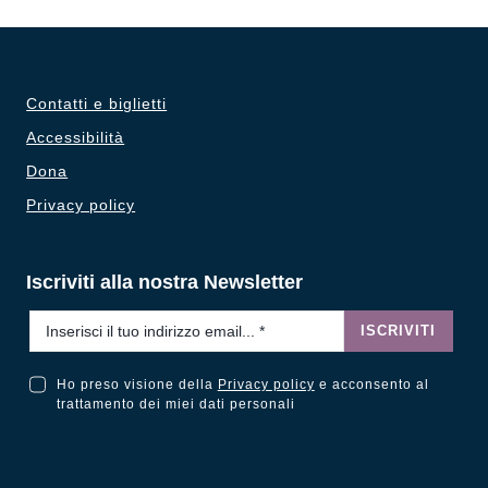
Contatti e biglietti
Accessibilità
Dona
Privacy policy
Iscriviti alla nostra Newsletter
Email
*
ISCRIVITI
Ho preso visione della
Privacy policy
e acconsento al
Ho preso visione della Privacy Policy e acconsento al trattamento dei miei dati personali
trattamento dei miei dati personali