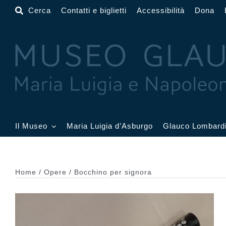
Salta
Cerca
Contatti e biglietti
Accessibilità
Dona
al
contenuto
Il Museo
Maria Luigia d’Asburgo
Glauco Lombard
Il Museo
Atrio
Salone
Home
Opere
Bocchino per signora
Sala Dorata
Sala Toschi
Sala A
Sala Francesi
Sala Petitot
Sala 