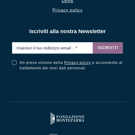
Dona
Privacy policy
Iscriviti alla nostra Newsletter
Email
*
ISCRIVITI
Ho preso visione della
Privacy policy
e acconsento al
Ho preso visione della Privacy Policy e acconsento al trattamento dei miei dati personali
trattamento dei miei dati personali