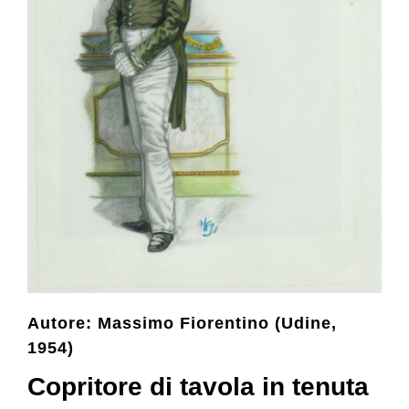
Collezione
Contatti e biglietti
Accessibilità
Dona
Cerca
Autore: Massimo Fiorentino (Udine,
1954)
English
Copritore di tavola in tenuta