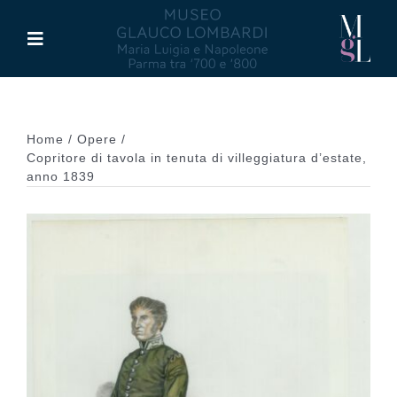
Salta
al
Toggle
contenuto
Navigation
Il Museo
Home
Opere
Maria Luigia d’Asburgo
Copritore di tavola in tenuta di villeggiatura d’estate,
anno 1839
Glauco Lombardi
Palazzo di Riserva
Attività
Pubblicazioni