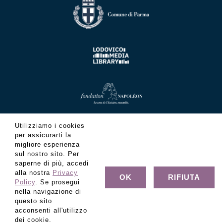
Utilizziamo i cookies
per assicurarti la
migliore esperienza
sul nostro sito. Per
saperne di più, accedi
alla nostra
Privacy
OK
RIFIUTA
Policy
. Se prosegui
nella navigazione di
questo sito
acconsenti all'utilizzo
© Copyright Fondazione Museo Glauco Lombardi - C.F.
dei cookie.