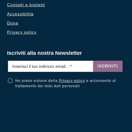
Contatti e biglietti
Accessibilità
Dona
Privacy policy
Iscriviti alla nostra Newsletter
Email
*
ISCRIVITI
Ho preso visione della
Privacy policy
e acconsento al
Ho preso visione della Privacy Policy e acconsento al trattamento dei miei dati personali
trattamento dei miei dati personali