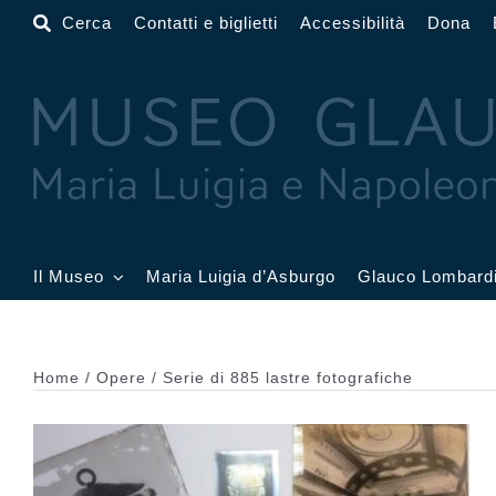
Salta
Cerca
Contatti e biglietti
Accessibilità
Dona
al
contenuto
Il Museo
Maria Luigia d’Asburgo
Glauco Lombard
Il Museo
Atrio
Salone
Home
Opere
Serie di 885 lastre fotografiche
Sala Dorata
Sala Toschi
Sala A
Sala Francesi
Sala Petitot
Sala 