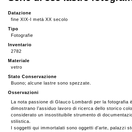
Rassegna stampa
Datazione
fine XIX-I metà XX secolo
Tipo
Prestiti a mostre esterne
Fotografie
Inventario
2782
Materiale
vetro
Stato Conservazione
Buono; alcune lastre sono spezzate.
Osservazioni
La nota passione di Glauco Lombardi per la fotografia è
dimostrano l’assiduo lavoro di ricerca dello storico color
considerato un insostituibile strumento di documentazi
stilistica.
I soggetti qui immortalati sono oggetti d’arte, palazzi 