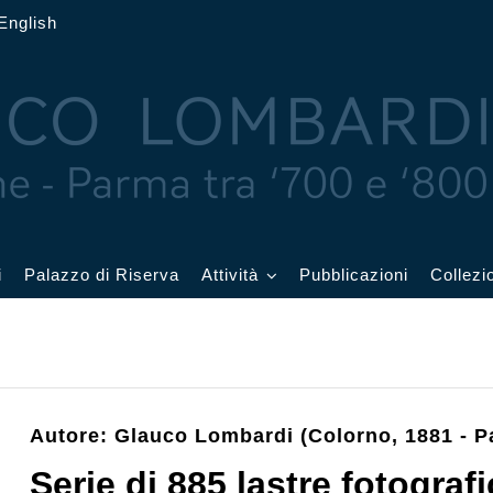
English
i
Palazzo di Riserva
Attività
Pubblicazioni
Collezi
 delle Feste
Eventi in corso
cquerelli
Archivio eventi
Autore: Glauco Lombardi (Colorno, 1881 - P
Affetti
Didattica e visite
Serie di 885 lastre fotograf