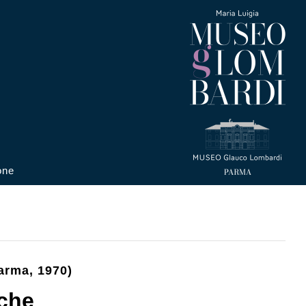
one
arma, 1970)
iche