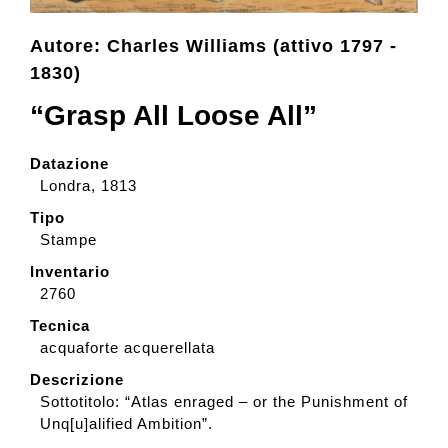
Autore: Charles Williams (attivo 1797 -
Collezione
1830)
“Grasp All Loose All”
Contatti e biglietti
Datazione
Londra, 1813
Accessibilità
Tipo
Stampe
Dona
Inventario
2760
Cerca
Tecnica
acquaforte acquerellata
Descrizione
English
Sottotitolo: “Atlas enraged – or the Punishment of
Unq[u]alified Ambition”.