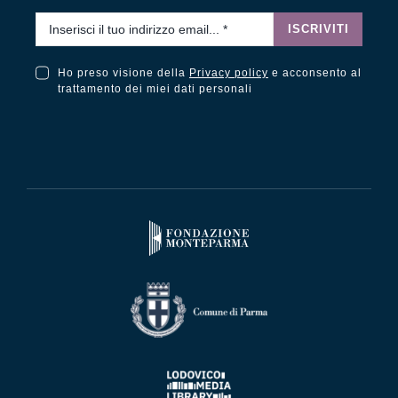
Email
*
ISCRIVITI
Ho preso visione della
Privacy policy
e acconsento al
Ho preso visione della Privacy Policy e acconsento al trattamento dei miei dati personali
trattamento dei miei dati personali