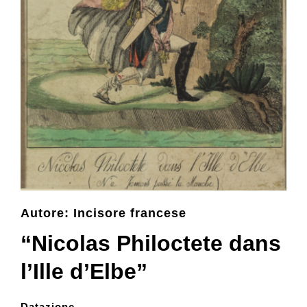
Collezione
Contatti e biglietti
Accessibilità
Dona
Autore: Incisore francese
Cerca
“Nicolas Philoctete dans
English
l’Ille d’Elbe”
Datazione