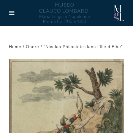
Salta
al
Toggle
contenuto
Navigation
Il Museo
Home
Opere
“Nicolas Philoctete dans l’Ille d’Elbe”
Maria Luigia d’Asburgo
Glauco Lombardi
Palazzo di Riserva
Attività
Pubblicazioni