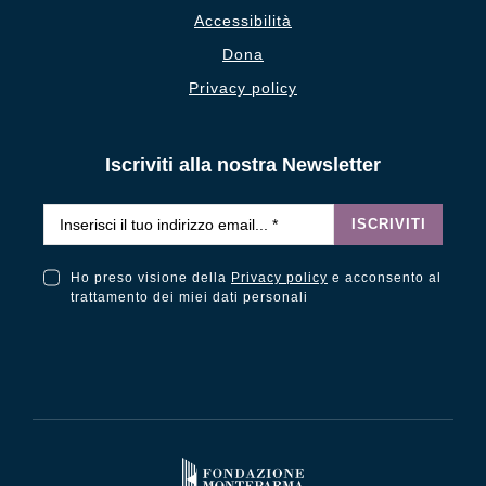
Accessibilità
Dona
Privacy policy
Iscriviti alla nostra Newsletter
Email
*
ISCRIVITI
Ho preso visione della
Privacy policy
e acconsento al
Ho preso visione della Privacy Policy e acconsento al trattamento dei miei dati personali
trattamento dei miei dati personali