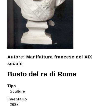
Collezione
Contatti e biglietti
Accessibilità
Autore: Manifattura francese del XIX
Dona
secolo
Busto del re di Roma
Cerca
Tipo
Sculture
English
Inventario
2638