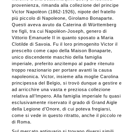
provenienza, rimanda alla collezione del principe
Victor Napolèon (1862-1926), nipote del fratello
più piccolo di Napoleone, Girolamo Bonaparte.
Questi aveva avuto da Caterina di Württemberg
tre figli, tra cui Napoléon-Joseph, genero di
Vittorio Emanuele II in quanto sposato a Maria
Clotilde di Savoia. Fu il loro primogenito Victor il
prescelto come capo della Maison Bonaparte,
unico discendente maschio della famiglia
imperiale, preferito anzitempo al padre ritenuto
troppo reazionario per portare avanti la causa
napoleonica. Victor, insieme alla moglie Carolina
principessa del Belgio, si trovò dunque a gestire e
ad arricchire una vasta e preziosa collezione
relativa all’Impero. Alla famiglia imperiale fu quasi
esclusivamente riservato il grado di Grand Aigle
della Legione d’Onore, di cui poteva fregiarsi,
come si vede in questo ritratto, anche il piccolo re
di Roma.
Sul mercato antiquario si trovano diversi simili