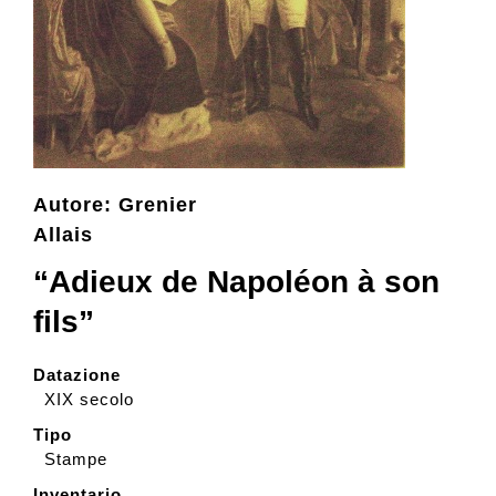
Collezione
Contatti e biglietti
Autore: Grenier
Accessibilità
Allais
“Adieux de Napoléon à son
Dona
fils”
Cerca
Datazione
XIX secolo
English
Tipo
Stampe
Inventario