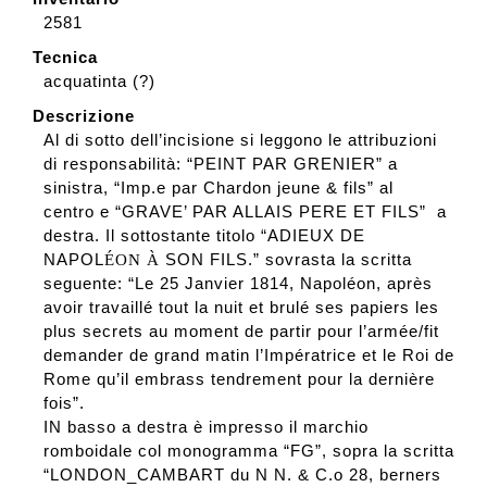
2581
Tecnica
acquatinta (?)
Descrizione
Al di sotto dell’incisione si leggono le attribuzioni
di responsabilità: “PEINT PAR GRENIER” a
sinistra, “Imp.e par Chardon jeune & fils” al
centro e “GRAVE’ PAR ALLAIS PERE ET FILS” a
destra. Il sottostante titolo “ADIEUX DE
NAPOL
SON FILS.” sovrasta la scritta
ÉON
À
seguente: “Le 25 Janvier 1814, Napoléon, après
avoir travaillé tout la nuit et brulé ses papiers les
plus secrets au moment de partir pour l’armée/fit
demander de grand matin l’Impératrice et le Roi de
Rome qu’il embrass tendrement pour la dernière
fois”.
IN basso a destra è impresso il marchio
romboidale col monogramma “FG”, sopra la scritta
“LONDON_CAMBART du N N. & C.o 28, berners