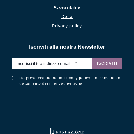
Accessibilità
Dona
Privacy policy
Iscriviti alla nostra Newsletter
Email
*
ISCRIVITI
Ho preso visione della
Privacy policy
e acconsento al
Ho preso visione della Privacy Policy e acconsento al trattamento dei miei dati personali
trattamento dei miei dati personali