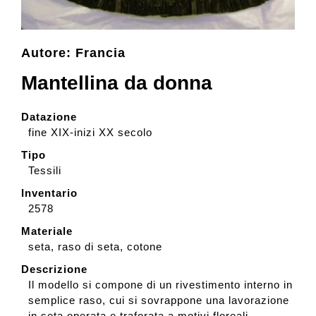
Collezione
Autore: Francia
Mantellina da donna
Contatti e biglietti
Datazione
Accessibilità
fine XIX-inizi XX secolo
Tipo
Tessili
Dona
Inventario
2578
Cerca
Materiale
seta, raso di seta, cotone
Descrizione
English
Il modello si compone di un rivestimento interno in
semplice raso, cui si sovrappone una lavorazione
in seta operata e traforata a motivi floreali