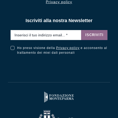
Privacy policy
Iscriviti alla nostra Newsletter
Email
*
ISCRIVITI
Ho preso visione della
Privacy policy
e acconsento al
Ho preso visione della Privacy Policy e acconsento al trattamento dei miei dati personali
trattamento dei miei dati personali