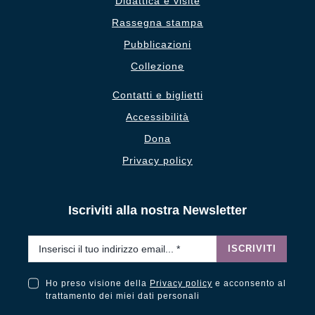
Didattica e visite
Rassegna stampa
Pubblicazioni
Collezione
Contatti e biglietti
Accessibilità
Dona
Privacy policy
Iscriviti alla nostra Newsletter
Email
*
ISCRIVITI
Ho preso visione della
Privacy policy
e acconsento al
Ho preso visione della Privacy Policy e acconsento al trattamento dei miei dati personali
trattamento dei miei dati personali