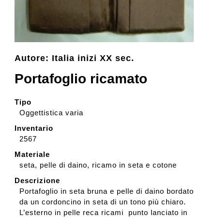
Collezione
Autore: Italia inizi XX sec.
Contatti e biglietti
Portafoglio ricamato
Accessibilità
Tipo
Oggettistica varia
Dona
Inventario
2567
Materiale
Cerca
seta, pelle di daino, ricamo in seta e cotone
Descrizione
English
Portafoglio in seta bruna e pelle di daino bordato
da un cordoncino in seta di un tono più chiaro.
L’esterno in pelle reca ricami punto lanciato in