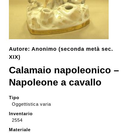
Collezione
Contatti e biglietti
Autore: Anonimo (seconda metà sec.
Accessibilità
XIX)
Calamaio napoleonico –
Dona
Napoleone a cavallo
Cerca
Tipo
Oggettistica varia
Inventario
English
2554
Materiale