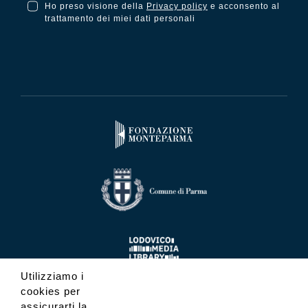
Ho preso visione della
Privacy policy
e acconsento al
Ho preso visione della Privacy Policy e acconsento al trattamento dei miei dati personali
trattamento dei miei dati personali
Utilizziamo i
cookies per
assicurarti la