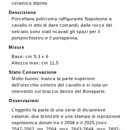
ceramica dipinta
Descrizione
Porcellana policroma raffigurante Napoleone a
cavallo in atto di dare comandi; dalle rocce del
selciato sono stati ricavati gli spazi per il
portainchiostro e il portapenna.
Misure
Base: cm 9,3 x 6
Altezza max: cm 11,5
Stato Conservazione
Molto buono; manca la parte superiore
dell’orecchio sinistro del cavallo e si nota un
intervento sul braccio destro del Bonaparte.
Osservazioni
L’oggetto fa parte di una serie di diciannove
calamai, due bronzetti e una stampa di ispirazione
napoleonica donati tra il 2008 e il 2025 (invv.
2547-2562, inv. 2564, invv. 2643-2644, invv. 2892-