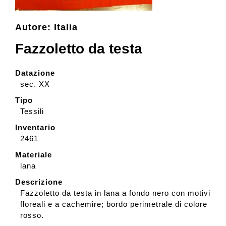
Autore: Italia
Collezione
Fazzoletto da testa
Contatti e biglietti
Datazione
sec. XX
Accessibilità
Tipo
Tessili
Inventario
Dona
2461
Materiale
Cerca
lana
Descrizione
Fazzoletto da testa in lana a fondo nero con motivi
English
floreali e a cachemire; bordo perimetrale di colore
rosso.