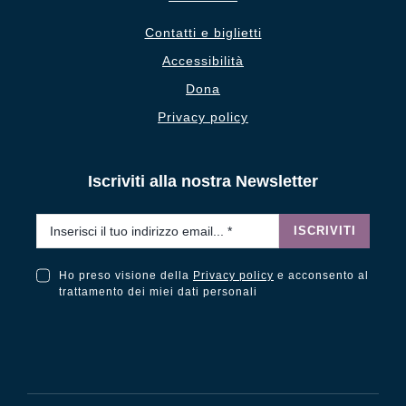
Contatti e biglietti
Accessibilità
Dona
Privacy policy
Iscriviti alla nostra Newsletter
Email
*
ISCRIVITI
Ho preso visione della
Privacy policy
e acconsento al
Ho preso visione della Privacy Policy e acconsento al trattamento dei miei dati personali
trattamento dei miei dati personali