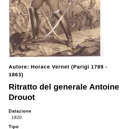
Collezione
Contatti e biglietti
Accessibilità
Autore: Horace Vernet (Parigi 1789 -
Dona
1863)
Ritratto del generale Antoine
Cerca
Drouot
English
Datazione
1820
Tipo