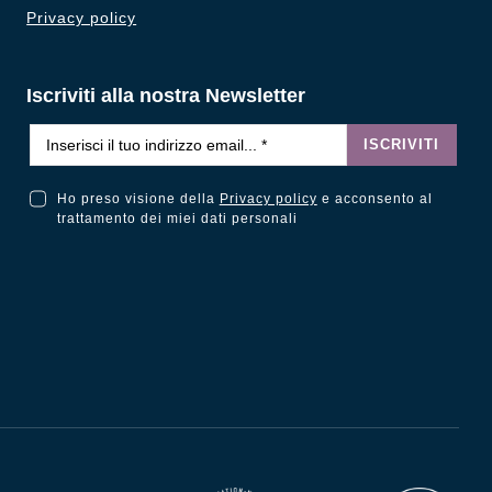
Privacy policy
Iscriviti alla nostra Newsletter
Email
*
ISCRIVITI
Ho preso visione della
Privacy policy
e acconsento al
Ho preso visione della Privacy Policy e acconsento al trattamento dei miei dati personali
trattamento dei miei dati personali