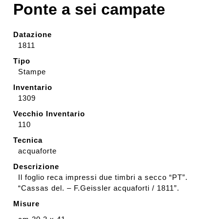
Ponte a sei campate
Rassegna stampa
Datazione
1811
Prestiti a mostre esterne
Tipo
Stampe
Inventario
1309
Vecchio Inventario
110
Tecnica
acquaforte
Descrizione
Il foglio reca impressi due timbri a secco “PT”.
“Cassas del. – F.Geissler acquaforti / 1811”.
Misure