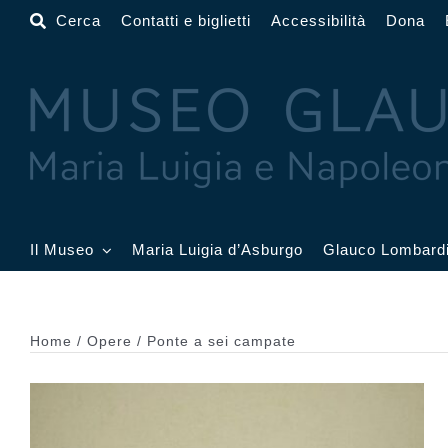
Salta
Cerca
Contatti e biglietti
Accessibilità
Dona
al
contenuto
Il Museo
Maria Luigia d’Asburgo
Glauco Lombard
Il Museo
Atrio
Salone
Home
Opere
Ponte a sei campate
Sala Dorata
Sala Toschi
Sala A
Sala Francesi
Sala Petitot
Sala 