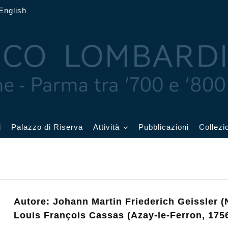
English
i
Palazzo di Riserva
Attività
Pubblicazioni
Collezi
 delle Feste
Eventi in corso
cquerelli
Archivio eventi
Autore: Johann Martin Friederich Geissler (
Louis François Cassas (Azay-le-Ferron, 1756
Affetti
Didattica e visite