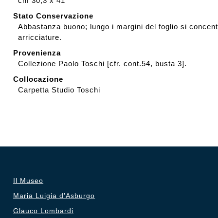
cm 30,3 x 41
Stato Conservazione
Abbastanza buono; lungo i margini del foglio si concent
arricciature.
Provenienza
Collezione Paolo Toschi [cfr. cont.54, busta 3].
Collocazione
Carpetta Studio Toschi
Il Museo
Maria Luigia d’Asburgo
Glauco Lombardi