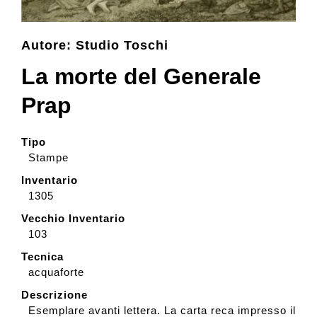
Collezione
Autore: Studio Toschi
La morte del Generale
Contatti e biglietti
Prap
Accessibilità
Tipo
Stampe
Dona
Inventario
1305
Vecchio Inventario
Cerca
103
Tecnica
acquaforte
English
Descrizione
Esemplare avanti lettera. La carta reca impresso il