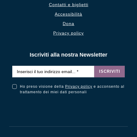
Contatti e biglietti
Accessibilità
Dona
Privacy policy
Iscriviti alla nostra Newsletter
Email
*
ISCRIVITI
Ho preso visione della
Privacy policy
e acconsento al
Ho preso visione della Privacy Policy e acconsento al trattamento dei miei dati personali
trattamento dei miei dati personali