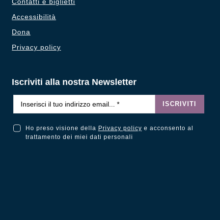
Contatti e biglietti
Accessibilità
Dona
Privacy policy
Iscriviti alla nostra Newsletter
Email
*
ISCRIVITI
Ho preso visione della
Privacy policy
e acconsento al
Ho preso visione della Privacy Policy e acconsento al trattamento dei miei dati personali
trattamento dei miei dati personali