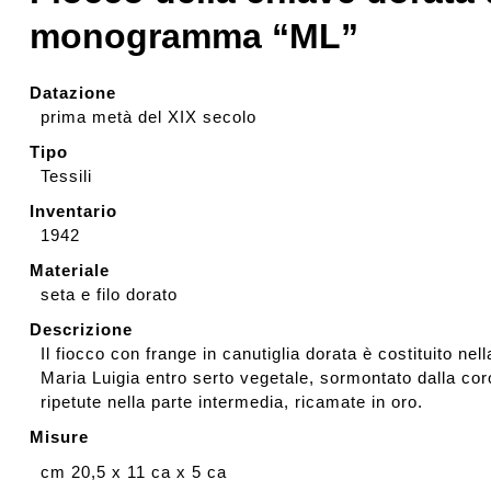
monogramma “ML”
Rassegna stampa
Datazione
Prestiti a mostre esterne
prima metà del XIX secolo
Tipo
Tessili
Inventario
1942
Materiale
seta e filo dorato
Descrizione
Il fiocco con frange in canutiglia dorata è costituito n
Maria Luigia entro serto vegetale, sormontato dalla co
ripetute nella parte intermedia, ricamate in oro.
Misure
cm 20,5 x 11 ca x 5 ca