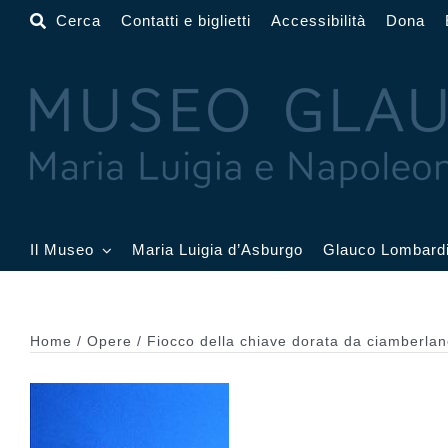
Salta
Cerca
Contatti e biglietti
Accessibilità
Dona
al
contenuto
Il Museo
Maria Luigia d’Asburgo
Glauco Lombard
Il Museo
Atrio
Salone
Home
Opere
Fiocco della chiave dorata da ciamberl
Sala Dorata
Sala Toschi
Sala A
Sala Francesi
Sala Petitot
Sala 