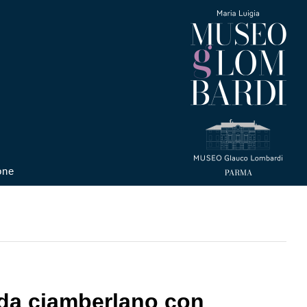
one
 da ciamberlano con