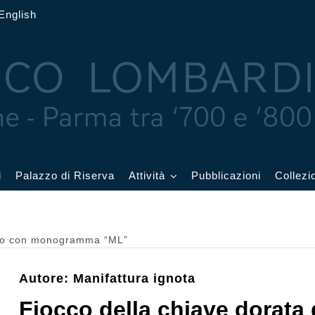
English
i
Palazzo di Riserva
Attività
Pubblicazioni
Collezi
 delle Feste
Eventi in corso
ano con monogramma “ML”
cquerelli
Archivio eventi
Autore: Manifattura ignota
Affetti
Didattica e visite
Fiocco della chiave dorata