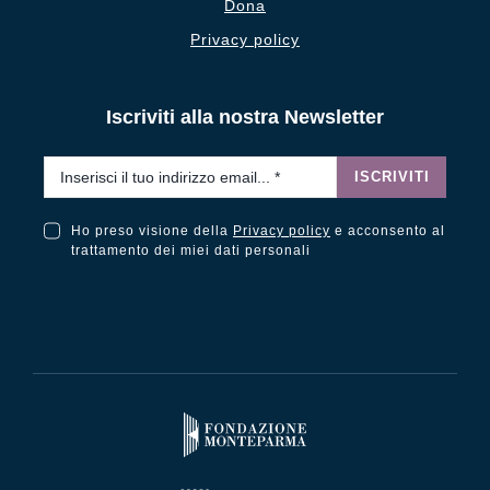
Dona
Privacy policy
Iscriviti alla nostra Newsletter
Email
*
ISCRIVITI
Ho preso visione della
Privacy policy
e acconsento al
Ho preso visione della Privacy Policy e acconsento al trattamento dei miei dati personali
trattamento dei miei dati personali