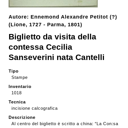
Collezione
Autore: Ennemond Alexandre Petitot (?)
(Lione, 1727 - Parma, 1801)
Biglietto da visita della
Contatti e biglietti
contessa Cecilia
Accessibilità
Sanseverini nata Cantelli
Tipo
Dona
Stampe
Inventario
Cerca
1018
Tecnica
incisione calcografica
English
Descrizione
Al centro del biglietto è scritto a china: “La Con:sa