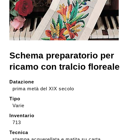
Collezione
Contatti e biglietti
Schema preparatorio per
Accessibilità
ricamo con tralcio floreale
Dona
Datazione
prima metà del XIX secolo
Tipo
Cerca
Varie
Inventario
English
713
Tecnica
stampa acquerellata e matita su carta