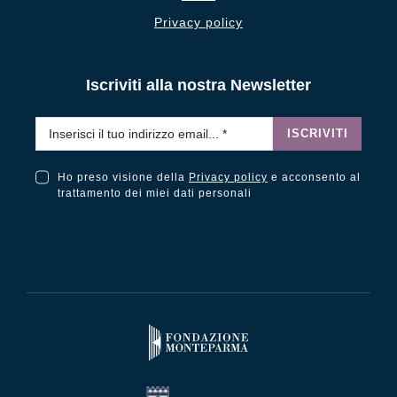
Privacy policy
Iscriviti alla nostra Newsletter
Email
*
ISCRIVITI
Ho preso visione della
Privacy policy
e acconsento al
Ho preso visione della Privacy Policy e acconsento al trattamento dei miei dati personali
trattamento dei miei dati personali