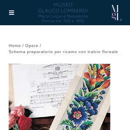
Salta
al
Toggle
contenuto
Navigation
Il Museo
Home
Opere
Maria Luigia d’Asburgo
Schema preparatorio per ricamo con tralcio floreale
Glauco Lombardi
Palazzo di Riserva
Attività
Pubblicazioni