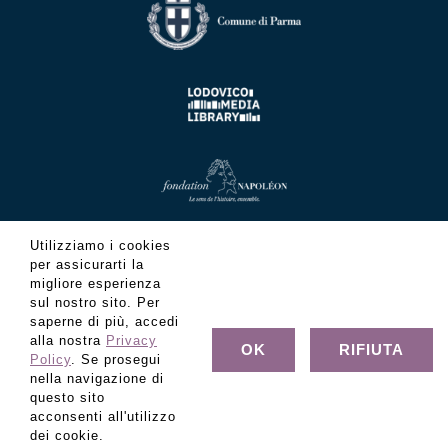
Utilizziamo i cookies
per assicurarti la
migliore esperienza
sul nostro sito. Per
saperne di più, accedi
alla nostra
Privacy
OK
RIFIUTA
Policy
. Se prosegui
nella navigazione di
questo sito
acconsenti all'utilizzo
© Copyright Fondazione Museo Glauco Lombardi - C.F.
dei cookie.