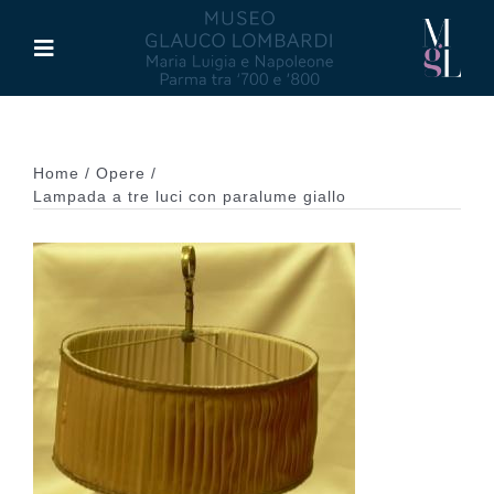
Salta
al
Toggle
contenuto
Navigation
Il Museo
Home
Opere
Maria Luigia d’Asburgo
Lampada a tre luci con paralume giallo
Glauco Lombardi
Palazzo di Riserva
Attività
Pubblicazioni