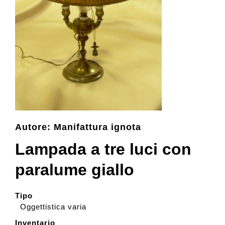
Collezione
Contatti e biglietti
Accessibilità
Autore: Manifattura ignota
Dona
Lampada a tre luci con
Cerca
paralume giallo
English
Tipo
Oggettistica varia
Inventario