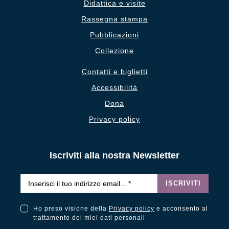
Didattica e visite
Rassegna stampa
Pubblicazioni
Collezione
Contatti e biglietti
Accessibilità
Dona
Privacy policy
Iscriviti alla nostra Newsletter
Email
*
ISCRIVITI
Ho preso visione della
Privacy policy
e acconsento al
Ho preso visione della Privacy Policy e acconsento al trattamento dei miei dati personali
trattamento dei miei dati personali