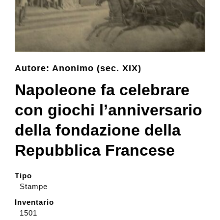
Collezione
Contatti e biglietti
Autore: Anonimo (sec. XIX)
Napoleone fa celebrare
Accessibilità
con giochi l’anniversario
Dona
della fondazione della
Repubblica Francese
Cerca
Tipo
Stampe
English
Inventario
1501