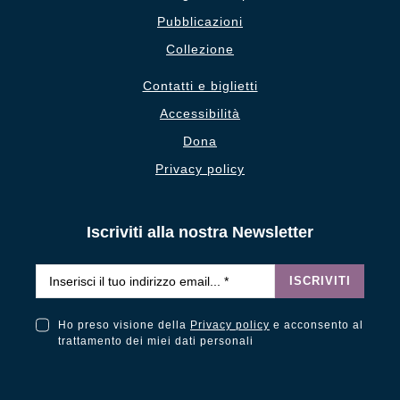
Pubblicazioni
Collezione
Contatti e biglietti
Accessibilità
Dona
Privacy policy
Iscriviti alla nostra Newsletter
Email
*
ISCRIVITI
Ho preso visione della
Privacy policy
e acconsento al
Ho preso visione della Privacy Policy e acconsento al trattamento dei miei dati personali
trattamento dei miei dati personali