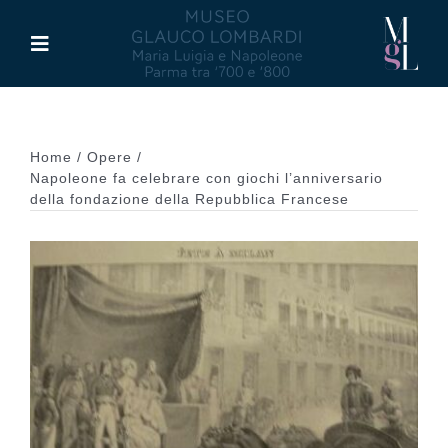
Salta
al
Toggle
contenuto
Navigation
Il Museo
Home
Opere
Maria Luigia d’Asburgo
Napoleone fa celebrare con giochi l’anniversario
della fondazione della Repubblica Francese
Glauco Lombardi
Palazzo di Riserva
Attività
Pubblicazioni