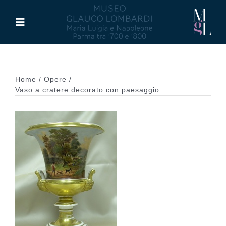
Salta
al
Toggle
contenuto
Navigation
Il Museo
Home
Opere
Maria Luigia d’Asburgo
Vaso a cratere decorato con paesaggio
Glauco Lombardi
Palazzo di Riserva
Attività
Pubblicazioni