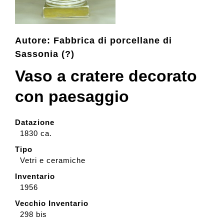
Collezione
Autore: Fabbrica di porcellane di
Sassonia (?)
Contatti e biglietti
Vaso a cratere decorato
con paesaggio
Accessibilità
Datazione
Dona
1830 ca.
Tipo
Cerca
Vetri e ceramiche
Inventario
1956
English
Vecchio Inventario
298 bis