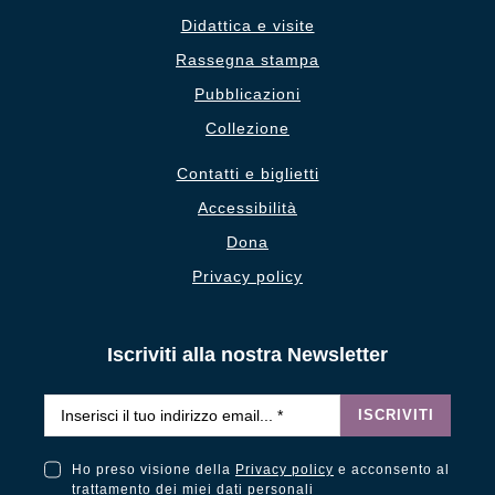
Didattica e visite
Rassegna stampa
Pubblicazioni
Collezione
Contatti e biglietti
Accessibilità
Dona
Privacy policy
Iscriviti alla nostra Newsletter
Email
*
ISCRIVITI
Ho preso visione della
Privacy policy
e acconsento al
Ho preso visione della Privacy Policy e acconsento al trattamento dei miei dati personali
trattamento dei miei dati personali