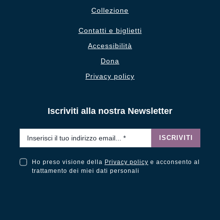
Collezione
Contatti e biglietti
Accessibilità
Dona
Privacy policy
Iscriviti alla nostra Newsletter
Email
*
ISCRIVITI
Ho preso visione della
Privacy policy
e acconsento al
Ho preso visione della Privacy Policy e acconsento al trattamento dei miei dati personali
trattamento dei miei dati personali