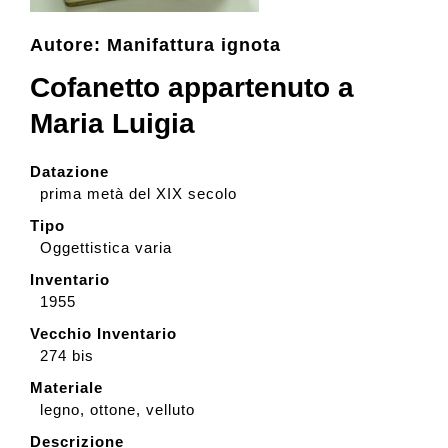
Autore: Manifattura ignota
Collezione
Cofanetto appartenuto a
Maria Luigia
Contatti e biglietti
Datazione
Accessibilità
prima metà del XIX secolo
Tipo
Oggettistica varia
Dona
Inventario
1955
Cerca
Vecchio Inventario
274 bis
English
Materiale
legno, ottone, velluto
Descrizione