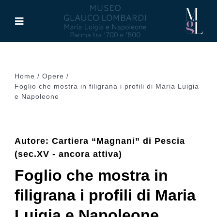
Salta
al
Toggle
contenuto
Navigation
Il Museo
Home
Opere
Maria Luigia d’Asburgo
Foglio che mostra in filigrana i profili di Maria Luigia
e Napoleone
Glauco Lombardi
Autore: Cartiera “Magnani” di Pescia
Palazzo di Riserva
(sec.XV - ancora attiva)
Foglio che mostra in
Attività
filigrana i profili di Maria
Luigia e Napoleone
Pubblicazioni