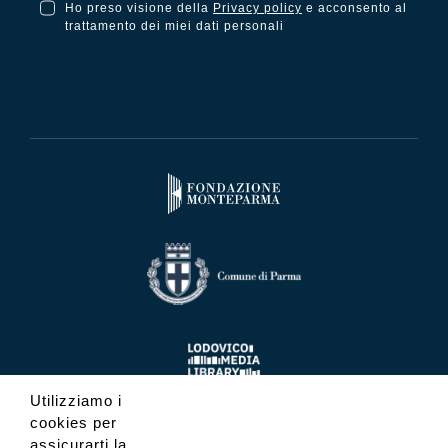
Ho preso visione della
Privacy policy
e acconsento al
Ho preso visione della Privacy Policy e acconsento al trattamento dei miei dati personali
trattamento dei miei dati personali
Utilizziamo i
cookies per
assicurarti la