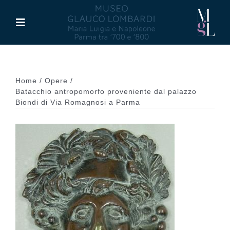
Salta
al
Toggle
contenuto
Navigation
Il Museo
Home
Opere
Maria Luigia d’Asburgo
Batacchio antropomorfo proveniente dal palazzo
Biondi di Via Romagnosi a Parma
Glauco Lombardi
Palazzo di Riserva
Attività
Pubblicazioni