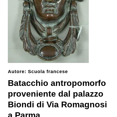
Collezione
Contatti e biglietti
Accessibilità
Dona
Autore: Scuola francese
Batacchio antropomorfo
Cerca
proveniente dal palazzo
English
Biondi di Via Romagnosi
a Parma