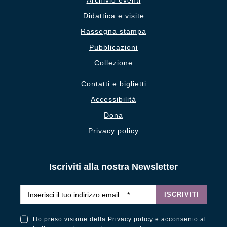
Archivio eventi
Didattica e visite
Rassegna stampa
Pubblicazioni
Collezione
Contatti e biglietti
Accessibilità
Dona
Privacy policy
Iscriviti alla nostra Newsletter
Email
*
ISCRIVITI
Ho preso visione della
Privacy policy
e acconsento al
Ho preso visione della Privacy Policy e acconsento al trattamento dei miei dati personali