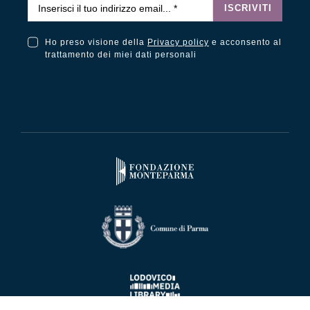
Email
*
ISCRIVITI
Ho preso visione della
Privacy policy
e acconsento al
Ho preso visione della Privacy Policy e acconsento al trattamento dei miei dati personali
trattamento dei miei dati personali