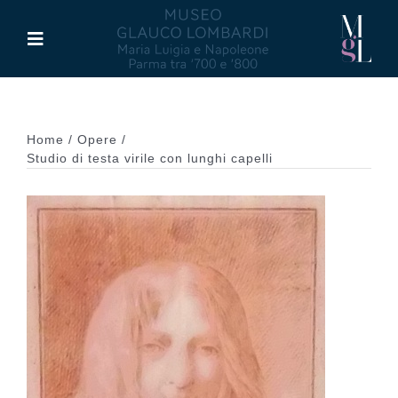
Salta
al
Toggle
contenuto
Navigation
Il Museo
Home
Opere
Maria Luigia d’Asburgo
Studio di testa virile con lunghi capelli
Glauco Lombardi
Palazzo di Riserva
Attività
Pubblicazioni