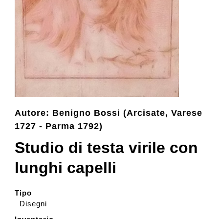
Collezione
Contatti e biglietti
Accessibilità
Autore: Benigno Bossi (Arcisate, Varese
Dona
1727 - Parma 1792)
Studio di testa virile con
Cerca
lunghi capelli
English
Tipo
Disegni